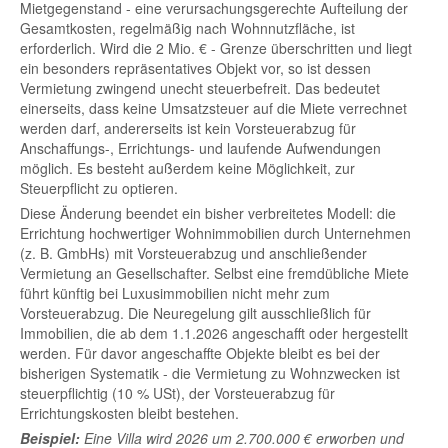
Mietgegenstand - eine verursachungsgerechte Aufteilung der
Gesamtkosten, regelmäßig nach Wohnnutzfläche, ist
erforderlich. Wird die 2 Mio. € - Grenze überschritten und liegt
ein besonders repräsentatives Objekt vor, so ist dessen
Vermietung zwingend unecht steuerbefreit. Das bedeutet
einerseits, dass keine Umsatzsteuer auf die Miete verrechnet
werden darf, andererseits ist kein Vorsteuerabzug für
Anschaffungs-, Errichtungs- und laufende Aufwendungen
möglich. Es besteht außerdem keine Möglichkeit, zur
Steuerpflicht zu optieren.
Diese Änderung beendet ein bisher verbreitetes Modell: die
Errichtung hochwertiger Wohnimmobilien durch Unternehmen
(z. B. GmbHs) mit Vorsteuerabzug und anschließender
Vermietung an Gesellschafter. Selbst eine fremdübliche Miete
führt künftig bei Luxusimmobilien nicht mehr zum
Vorsteuerabzug. Die Neuregelung gilt ausschließlich für
Immobilien, die ab dem 1.1.2026 angeschafft oder hergestellt
werden. Für davor angeschaffte Objekte bleibt es bei der
bisherigen Systematik - die Vermietung zu Wohnzwecken ist
steuerpflichtig (10 % USt), der Vorsteuerabzug für
Errichtungskosten bleibt bestehen.
Beispiel:
Eine Villa wird 2026 um 2.700.000 € erworben und