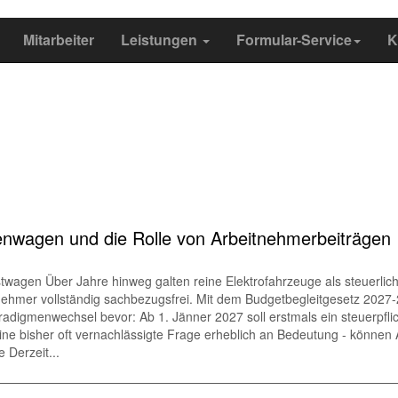
Mitarbeiter
Leistungen
Formular-Service
K
wagen und die Rolle von Arbeitnehmer​­beiträgen
wagen Über Jahre hinweg galten reine Elektrofahrzeuge als steuerli
tnehmer vollständig sachbezugsfrei. Mit dem Budgetbegleitgesetz 202
digmenwechsel bevor: Ab 1. Jänner 2027 soll erstmals ein steuerpfli
ine bisher oft vernachlässigte Frage erheblich an Bedeutung - könne
 Derzeit...