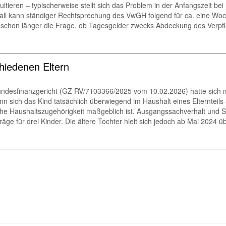
ltieren – typischerweise stellt sich das Problem in der Anfangszeit be
all kann ständiger Rechtsprechung des VwGH folgend für ca. eine Woc
ratur schon länger die Frage, ob Tagesgelder zwecks Abdeckung des Ve
chiedenen Eltern
ndesfinanzgericht (GZ RV/7103366/2025 vom 10.02.2026) hatte sich mi
n sich das Kind tatsächlich überwiegend im Haushalt eines Elternteils a
che Haushaltszugehörigkeit maßgeblich ist. Ausgangssachverhalt und S
räge für drei Kinder. Die ältere Tochter hielt sich jedoch ab Mai 2024 