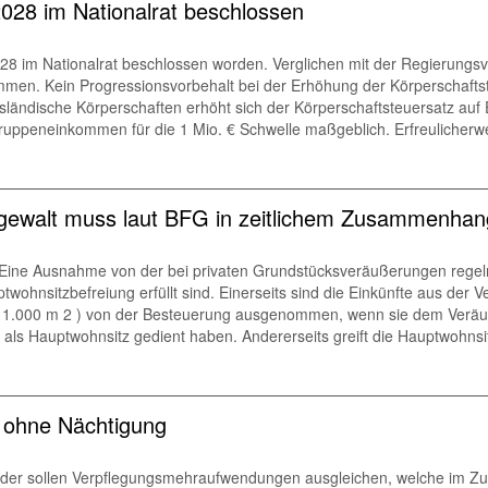
2028 im Nationalrat beschlossen
28 im Nationalrat beschlossen worden. Verglichen mit der Regierungsvo
men. Kein Progressionsvorbehalt bei der Erhöhung der Körperschaftst
usländische Körperschaften erhöht sich der Körperschaftsteuersatz auf
ppeneinkommen für die 1 Mio. € Schwelle maßgeblich. Erfreulicherwei
gsgewalt muss laut BFG in zeitlichem Zusammenhan
 Eine Ausnahme von der bei privaten Grundstücksveräußerungen regel
ptwohnsitzbefreiung erfüllt sind. Einerseits sind die Einkünfte aus de
.000 m 2 ) von der Besteuerung ausgenommen, wenn sie dem Veräußer
ls Hauptwohnsitz gedient haben. Andererseits greift die Hauptwohnsitz
e ohne Nächtigung
lder sollen Verpflegungsmehraufwendungen ausgleichen, welche im Zug