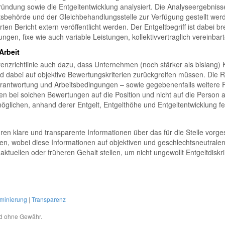
ründung sowie die Entgeltentwicklung analysiert. Die Analyseergebnis
tsbehörde und der Gleichbehandlungsstelle zur Verfügung gestellt we
 Bericht extern veröffentlicht werden. Der Entgeltbegriff ist dabei br
ngen, fixe wie auch variable Leistungen, kollektivvertraglich vereinbar
Arbeit
parenzrichtlinie auch dazu, dass Unternehmen (noch stärker als bislang
nd dabei auf objektive Bewertungskriterien zurückgreifen müssen. Die Ri
antwortung und Arbeitsbedingungen – sowie gegebenenfalls weitere Fak
en bei solchen Bewertungen auf die Position und nicht auf die Person 
möglichen, anhand derer Entgelt, Entgelthöhe und Entgeltentwicklung f
n klare und transparente Informationen über das für die Stelle vorges
n, wobei diese Informationen auf objektiven und geschlechtsneutralen
tuellen oder früheren Gehalt stellen, um nicht ungewollt Entgeltdiskri
iminierung
|
Transparenz
und ohne Gewähr.