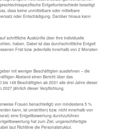
eschlechtsspezifische Entgeltunterschiede beseitigt
ss, dass keine unmittelbare oder mittelbare
denersatz oder Entschädigung. Darüber hinaus kann
 schriftliche Auskünfte über ihre individuelle
chten, haben. Dabei ist das durchschnittliche Entgelt
ssenen Frist bzw. jedenfalls innerhalb von 2 Monaten
eitgeber mit weniger Beschäftigten ausdehnen – die
lmäßigen Abstand einen Bericht über das
bis 149 Beschäftigten ab 2031 alle drei Jahre dieser
2027 jährlich dieser Verpflichtung.
cherweise Frauen benachteiligt) von mindestens 5 %
werden kann, ist umstritten) bzw. nicht innerhalb von
ebsrat) eine Entgeltbewertung durchzuführen
geltbewertung hat zum Ziel, ungerechtfertigte
i laut Richtlinie die Personalstruktur,