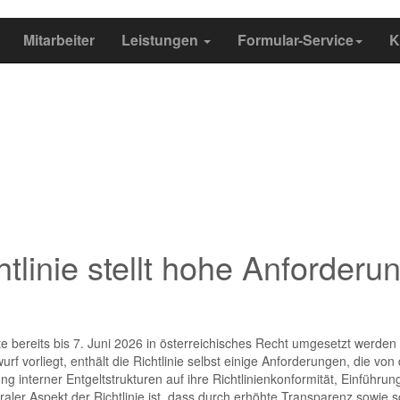
Mitarbeiter
Leistungen
Formular-Service
K
chtlinie stellt hohe Anforder
te bereits bis 7. Juni 2026 in österreichisches Recht umgesetzt werde
 vorliegt, enthält die Richtlinie selbst einige Anforderungen, die vo
ng interner Entgeltstrukturen auf ihre Richtlinienkonformität, Einführ
raler Aspekt der Richtlinie ist, dass durch erhöhte Transparenz sowi