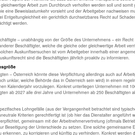
 gleichwertige Arbeit zum Durchbruch verholfen werden soll und somit g
linie eine Beweislastumkehr vorsieht und der Arbeitgeber nachweisen mu
bei Entgeltungleichheit ein gerichtlich durchsetzbares Recht auf Scha
chtigt werden.
chäftigte – unabhängig von der Größe des Unternehmens – ein Recht auf
derer Beschäftigter, welche die gleiche oder gleichwertige Arbeit verri
olchen Auskunftsersuchen ist vom Arbeitgeber innerhalb einer angeme
skunftsrecht sind die Beschäftigten jährlich proaktiv zu informieren.
nsgröße
ftigten – Österreich könnte diese Verpflichtung allerdings auch auf Arb
och unklar, welche Behörde das in Österreich sein wird) in einem rege
en Kalenderjahr vorzulegen. Konkret unterliegen Unternehmen mit 100 
gten ab 2027 alle drei Jahre und Unternehmen ab 250 Beschäftigten ab 
spezifisches Lohngefälle (aus der Vergangenheit betrachtet sind typis
sneutrale Kriterien gerechtfertigt ist (ob hier das Dienstalter angeführt 
 verpflichtet, gemeinsam mit der Arbeitnehmervertretung (oftmals Betri
Beseitigung der Unterschiede zu setzen. Eine solche gemeinsame Ent
rkennen, zu korrigieren und künftig zu verhindern. Konkret werden dabe