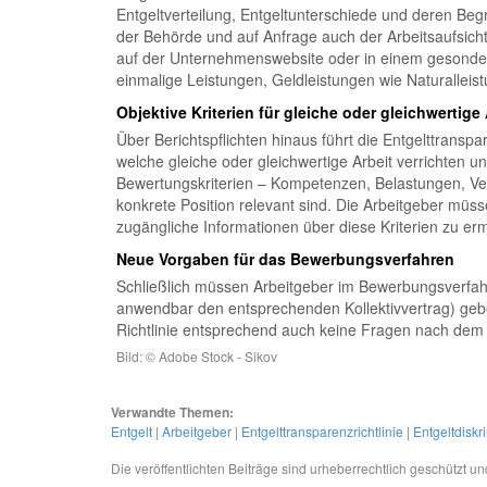
Entgeltverteilung, Entgeltunterschiede und deren Beg
der Behörde und auf Anfrage auch der Arbeitsaufsich
auf der Unternehmenswebsite oder in einem gesonderten
einmalige Leistungen, Geldleistungen wie Naturalleistu
Objektive Kriterien für gleiche oder gleichwertige 
Über Berichtspflichten hinaus führt die Entgelttrans
welche gleiche oder gleichwertige Arbeit verrichten u
Bewertungskriterien – Kompetenzen, Belastungen, Ver
konkrete Position relevant sind. Die Arbeitgeber müss
zugängliche Informationen über diese Kriterien zu er
Neue Vorgaben für das Bewerbungsverfahren
Schließlich müssen Arbeitgeber im Bewerbungsverfahre
anwendbar den entsprechenden Kollektivvertrag) gebe
Richtlinie entsprechend auch keine Fragen nach dem ak
Bild: © Adobe Stock - Sikov
Verwandte Themen:
Entgelt
|
Arbeitgeber
|
Entgelttransparenzrichtlinie
|
Entgeltdiskr
Die veröffentlichten Beiträge sind urheberrechtlich geschützt 