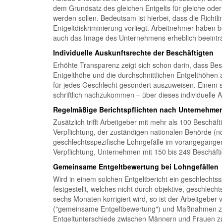
dem Grundsatz des gleichen Entgelts für gleiche oder
werden sollen. Bedeutsam ist hierbei, dass die Richt
Entgeltdiskriminierung vorliegt. Arbeitnehmer haben 
auch das Image des Unternehmens erheblich beeinträ
Individuelle Auskunftsrechte der Beschäftigten
Erhöhte Transparenz zeigt sich schon darin, dass Bes
Entgelthöhe und die durchschnittlichen Entgelthöhen an
für jedes Geschlecht gesondert auszuweisen. Einem s
schriftlich nachzukommen – über dieses individuelle Au
Regelmäßige Berichtspflichten nach Unternehme
Zusätzlich trifft Arbeitgeber mit mehr als 100 Beschä
Verpflichtung, der zuständigen nationalen Behörde (n
geschlechtsspezifische Lohngefälle im vorangegangen
Verpflichtung, Unternehmen mit 150 bis 249 Beschäfti
Gemeinsame Entgeltbewertung bei Lohngefällen
Wird in einem solchen Entgeltbericht ein geschlechts
festgestellt, welches nicht durch objektive, geschlecht
sechs Monaten korrigiert wird, so ist der Arbeitgeber
("gemeinsame Entgeltbewertung") und Maßnahmen zur 
Entgeltunterschiede zwischen Männern und Frauen zu e