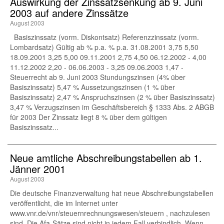
Auswirkung der Zinssatzsenkung ab 9. Juni
2003 auf andere Zinssätze
August 2003
Basiszinssatz (vorm. Diskontsatz) Referenzzinssatz (vorm.
Lombardsatz) Gültig ab % p.a. % p.a. 31.08.2001 3,75 5,50
18.09.2001 3,25 5,00 09.11.2001 2,75 4,50 06.12.2002 - 4,00
11.12.2002 2,20 - 06.06.2003 - 3,25 09.06.2003 1,47 -
Steuerrecht ab 9. Juni 2003 Stundungszinsen (4% über
Basiszinssatz) 5,47 % Aussetzungszinsen (1 % über
Basiszinssatz) 2,47 % Anspruchszinsen (2 % über Basiszinssatz)
3,47 % Verzugszinsen im Geschäftsbereich § 1333 Abs. 2 ABGB
für 2003 Der Zinssatz liegt 8 % über dem gültigen
Basiszinssatz...
Neue amtliche Abschreibungstabellen ab 1.
Jänner 2001
August 2003
Die deutsche Finanzverwaltung hat neue Abschreibungstabellen
veröffentlicht, die im Internet unter
www.vnr.de/vnr/steuernrechnungswesen/steuern , nachzulesen
sind. Die Afa-Sätze sind nicht in jedem Fall verbindlich. Wenn