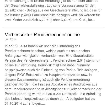
Vereinfachung und leichte Erhöhung gibt es nunmehr auch bei
der Geschwisterstaffelung . Logische Voraussetzung für den
(zusätzlichen) Betrag aus der Geschwisterstaffelung ist, dass für
die Kinder jeweils Familienbeihilfe bezogen wird. So werden für
zwei Kinder zusätzlich 6,70 € (bisher 6,40 €) pro Kind , für...
Verbesserter Pendlerrechner online
Juli 2014
In der KI 04/14 haben wir über die Einführung des
Pendlerrechners berichtet, welche auch mit so manchen
Anfangsschwierigkeiten verbunden war. Eine überarbeitete
Version des Pendlerrechners („ Pendlerrechner 2.0” ) steht nun
online zur Verfügung. Berücksichtigt sind dabei nunmehr
beispielsweise auch die Einbindung von Park & Ride-Anlagen ,
längere PKW-Reisezeiten zu Hauptverkehrszeiten usw. In
diesem Zusammenhang ist auch die Pendlerverordnung
geändert worden: die Frist zur Abgabe eines Ausdruckes aus
dem Pendlerrechner beim Arbeitgeber zur Geltendmachung der
Pendlerförderung wurde auf 30.9.2014 erstreckt , die Aufrollung
des Lohnzahlungszeitraumes durch den Arbeitgeber hat bis
31.10.2014 zur erfolgen....