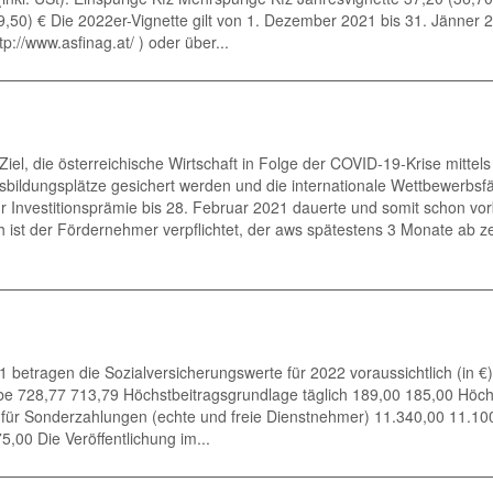
9,50) € Die 2022er-Vignette gilt von 1. Dezember 2021 bis 31. Jänner 20
://www.asfinag.at/ ) oder über...
el, die österreichische Wirtschaft in Folge der COVID-19-Krise mittel
sbildungsplätze gesichert werden und die internationale Wettbewerbsfä
ur Investitionsprämie bis 28. Februar 2021 dauerte und somit schon vor
ist der Fördernehmer verpflichtet, der aws spätestens 3 Monate ab ze
 betragen die Sozialversicherungswerte für 2022 voraussichtlich (in 
be 728,77 713,79 Höchstbeitragsgrundlage täglich 189,00 185,00 Höch
 für Sonderzahlungen (echte und freie Dienstnehmer) 11.340,00 11.100
00 Die Veröffentlichung im...