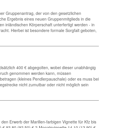
cher Gruppenantrag, der von den gesetzlichen
iche Ergebnis eines neuen Gruppenmitglieds in die
 inländischen Körperschaft unterfertigt werden - in
cht. Hierbei ist besondere formale Sorgfalt geboten,
dsätzlich 400 € abgegolten, wobei dieser unabhängig
Anspruch genommen werden kann, müssen
 betragen (kleines Pendlerpauschale) oder es muss bei
gstrecke nicht zumutbar oder nicht möglich sein
den Erwerb der Marillen-farbigen Vignette für Kfz bis
) € 93,80 (92,50) € 2-Monatsvignette 14,10 (13,90) €