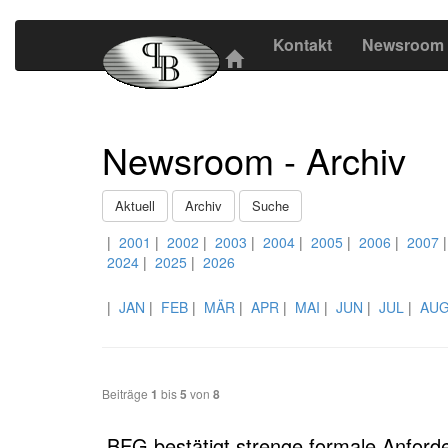
Kontakt
Newsroom
Newsroom - Archiv
Aktuell
Archiv
Suche
|
2001
|
2002
|
2003
|
2004
|
2005
|
2006
|
2007
2024
|
2025
|
2026
|
JAN
|
FEB
|
MÄR
|
APR
|
MAI
|
JUN
|
JUL
|
AU
Beiträge
1
bis
5
von
8
BFG bestätigt strenge formale Anfor