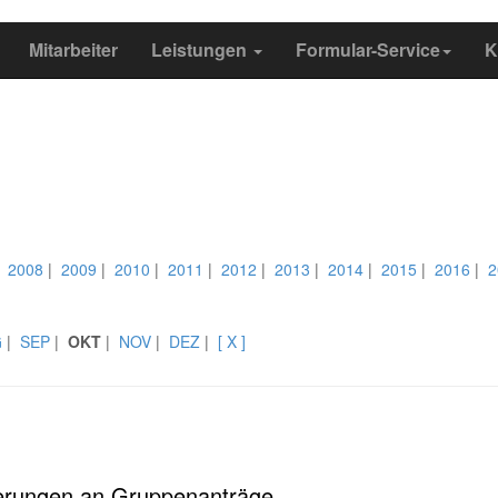
Mitarbeiter
Leistungen
Formular-Service
K
|
2008
|
2009
|
2010
|
2011
|
2012
|
2013
|
2014
|
2015
|
2016
|
2
G
|
SEP
|
OKT
|
NOV
|
DEZ
|
[ X ]
derungen an Gruppenanträge