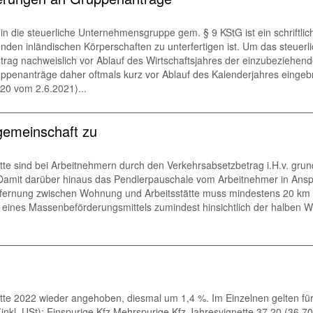
in die steuerliche Unternehmensgruppe gem. § 9 KStG ist ein schriftli
nden inländischen Körperschaften zu unterfertigen ist. Um das steuerl
g nachweislich vor Ablauf des Wirtschaftsjahres der einzubeziehenden
ppenanträge daher oftmals kurz vor Ablauf des Kalenderjahres eingebra
20 vom 2.6.2021)...
gemeinschaft zu
te sind bei Arbeitnehmern durch den Verkehrsabsetzbetrag i.H.v. grun
t. Damit darüber hinaus das Pendlerpauschale vom Arbeitnehmer in 
Entfernung zwischen Wohnung und Arbeitsstätte muss mindestens 20 km
eines Massenbeförderungsmittels zumindest hinsichtlich der halben We
tte 2022 wieder angehoben, diesmal um 1,4 %. Im Einzelnen gelten für 
kl. USt): Einspurige Kfz Mehrspurige Kfz Jahresvignette 37,20 (36,70