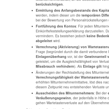
berücksichtigen
.
Ermittlung des Anfangsbestands des Kapit
werden, indem dieser um die
temporären Diff
bei der Bewertung von Personalrückstellungen us
Fortführung des Kontos
: Für jeden Mitunter
Einkünftefeststellungserklärung darzustellen.
vermindern. Es bestehen jedoch
keine Beden
abgeleitet
wird.
Verrechnung (Aktivierung) von Wartetasten
Frage (begründet durch die damit verbundene 
Einlagenüberhang
vor, ist der
Gewinnanteil
geleistet, um die Ausgleichsfähigkeit von Verlu
Missbrauch
verhindern
). Als
Einlage
gilt
hing
Änderungen der Rechtsstellung des Mitunterne
Verrechnungsfähigkeit der Wartetastenverlu
erhöhten Mitunternehmerinitiative, löst dies n
diesem Zeitpunkt neu entstehenden Verluste u
Ausscheiden des Mitunternehmers
: Bei der
Veräußerungsgewinn
, der jedenfalls in Höhe
gehen Wartetastenverluste auf den Übernehmer