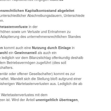
nsrechtlichen
Kapitalkontostand
abgeleitet
 unterschiedlicher Abschreibungsdauern, Unterschiede
en.
tetastenverluste
in der
 erhöhen sowie um Verluste und Entnahmen zu
 Adaptierung des unternehmensrechtlichen Standes
en
kommt auch eine
Nutzung durch Einlage
in
wohl
ein
Gewinnanteil
als auch ein
e lediglich vor dem Bilanzstichtag offenkundig deshalb
s dem Betriebsvermögen zugeführt (dies soll
chafters.
ntär oder offener Gesellschafter) kommt es zur
ftet. Wandelt sich die Stellung bloß aufgrund einer
isherigen Wartetastenverlusten aus. Lediglich die ab
n Wartetastenverlustes mit dem
en ist. Wird der Anteil
unentgeltlich übertragen
,