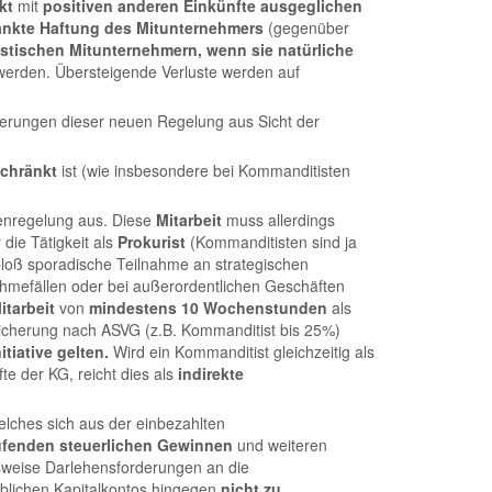
kt
mit
positiven anderen Einkünfte
ausgeglichen
änkte Haftung des Mitunternehmers
(gegenüber
istischen Mitunternehmern, wenn sie natürliche
werden. Übersteigende Verluste werden auf
erungen dieser neuen Regelung aus Sicht der
chränkt
ist (wie insbesondere bei Kommanditisten
tenregelung aus. Diese
Mitarbeit
muss allerdings
die Tätigkeit als
Prokurist
(Kommanditisten sind ja
loß sporadische Teilnahme an strategischen
hmefällen oder bei außerordentlichen Geschäften
itarbeit
von
mindestens 10 Wochenstunden
als
versicherung nach ASVG (z.B. Kommanditist bis 25%)
tiative gelten.
Wird ein Kommanditist gleichzeitig als
te der KG, reicht dies als
indirekte
elches sich aus der einbezahlten
fenden steuerlichen Gewinnen
und weiteren
sweise Darlehensforderungen an die
eblichen Kapitalkontos hingegen
nicht zu