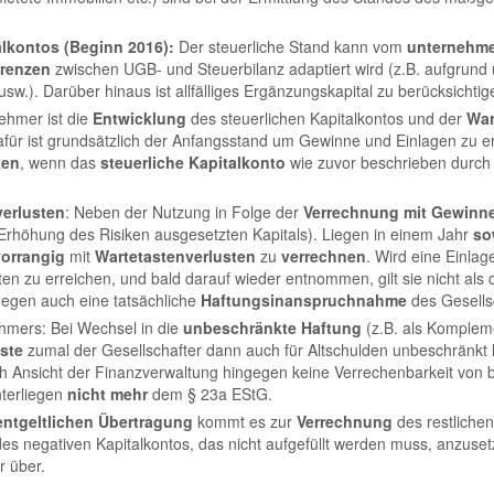
alkontos (Beginn 2016):
Der steuerliche Stand kann vom
unternehme
erenzen
zwischen UGB- und Steuerbilanz adaptiert wird (z.B. aufgrund
w.). Darüber hinaus ist allfälliges Ergänzungskapital zu berücksichtig
nehmer ist die
Entwicklung
des steuerlichen Kapitalkontos und der
War
 Dafür ist grundsätzlich der Anfangsstand um Gewinne und Einlagen zu
ken
, wenn das
steuerliche Kapitalkonto
wie zuvor beschrieben durch
verlusten
: Neben der Nutzung in Folge der
Verrechnung mit Gewinn
Erhöhung des Risiken ausgesetzten Kapitals). Liegen in einem Jahr
so
vorrangig
mit
Wartetastenverlusten
zu
verrechnen
. Wird eine Einlag
sten zu erreichen, und bald darauf wieder entnommen, gilt sie nicht al
egen auch eine tatsächliche
Haftungsinanspruchnahme
des Gesells
hmers: Bei Wechsel in die
unbeschränkte
Haftung
(z.B. als Kompleme
ste
zumal der Gesellschafter dann auch für Altschulden unbeschränkt ha
ach Ansicht der Finanzverwaltung hingegen keine Verrechenbarkeit von b
nterliegen
nicht mehr
dem § 23a EStG.
entgeltlichen Übertragung
kommt es zur
Verrechnung
des restliche
 des negativen Kapitalkontos, das nicht aufgefüllt werden muss, anzusetz
 über.