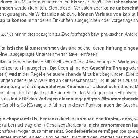
rluste
aus Mitunternehmerschaften
bisher
grundsätzlich
unbeschrän
tragen
werden konnten. Steht diesen Verlusten aber
keine unbeschr
icht getragen
. Mit Wirksamkeit
ab 2016 können Verluste von kapital
Kapitalkontos
mit anderen Einkünften ausgeglichen oder vorgetragen 
016) nimmt diesbezüglich zu Zweifelsfragen bzw. praktischen Anford
italistische Mitunternehmer
, das sind solche, deren
Haftung einges
eine
„ausgeprägte Unternehmerinitiative“ entfalten.
ktive unternehmerische Mitarbeit schließt die Anwendung der Wartetas
trollrechten hinausgehen. Die Übernahme der
Geschäftsführung
oder 
en) wird in der Regel eine
ausreichende Mitarbeit
begründen. Eine b
ngen oder eine Mitwirkung an der Geschäftsführung in bloßen Ausna
erwaltung
wird als
quantitatives Kriterium
eine
durchschnittliche M
instufung der Tätigkeit spielt keine Rolle, das Vorliegen einer Pflicht
gs als
Indiz für das Vorliegen einer ausgeprägten Mitunternehmerini
GmbH & Co KG tätig und führt er in dieser Funktion
auch
die Geschäf
gleichspotential
ist
begrenzt
durch das
steuerliche Kapitalkonto
, w
tal bei nachträglichem Gesellschafterbeitritt,
nicht entnommenen lau
lschaftsvermögen zusammensetzt.
Sonderbetriebsvermögen
(beispiel
mietete Immobilien etc.) sind bei der Ermittlung des Standes des maßg