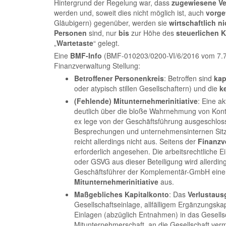
Hintergrund der Regelung war, dass
zugewiesene Ve
werden und, soweit dies nicht möglich ist, auch
vorge
Gläubigern) gegenüber, werden sie
wirtschaftlich n
Personen
sind, nur
bis
zur Höhe des
steuerlichen 
„
Wartetaste
“ gelegt.
Eine
BMF-Info
(BMF-010203/0200-VI/6/2016 vom 7.7.2
Finanzverwaltung Stellung:
Betroffener Personenkreis
: Betroffen sind
kap
oder atypisch stillen Gesellschaftern) und die
k
(Fehlende) Mitunternehmerinitiative
: Eine a
deutlich über die bloße Wahrnehmung von Kon
ex lege von der Geschäftsführung ausgeschloss
Besprechungen und unternehmensinternen Sitzu
reicht allerdings nicht aus. Seitens der
Finanzv
erforderlich angesehen. Die arbeitsrechtliche E
oder GSVG aus dieser Beteiligung wird allerdin
Geschäftsführer der Komplementär-GmbH einer 
Mitunternehmerinitiative
aus.
Maßgebliches Kapitalkonto
: Das
Verlustaus
Gesellschaftseinlage, allfälligem Ergänzungskapi
Einlagen (abzüglich Entnahmen) in das Gesel
Mitunternehmerschaft, an die Gesellschaft ver