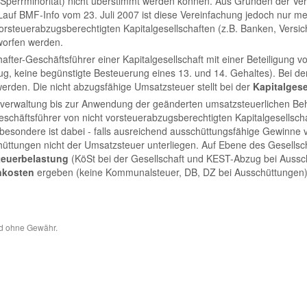
(Sperrminorität) nicht überstimmt werden können. Aus Gründen der Ve
auf BMF-Info vom 23. Juli 2007 ist diese Vereinfachung jedoch nur me
t vorsteuerabzugsberechtigten Kapitalgesellschaften (z.B. Banken, Vers
worfen werden.
hafter-Geschäftsführer einer Kapitalgesellschaft mit einer Beteiligung
g, keine begünstigte Besteuerung eines 13. und 14. Gehaltes). Bei 
rden. Die nicht abzugsfähige Umsatzsteuer stellt bei der
Kapitalgese
zverwaltung bis zur Anwendung der geänderten umsatzsteuerlichen Be
schäftsführer von nicht vorsteuerabzugsberechtigten Kapitalgesellscha
besondere ist dabei - falls ausreichend ausschüttungsfähige Gewinne
ttungen nicht der Umsatzsteuer unterliegen. Auf Ebene des Gesellsch
teuerbelastung
(KöSt bei der Gesellschaft und KEST-Abzug bei Aussc
kosten
ergeben (keine Kommunalsteuer, DB, DZ bei Ausschüttungen)
und ohne Gewähr.