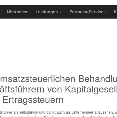
Mitarbeiter
Leistungen
Formular-Service
K
umsatzsteuerlichen Behandl
ftsführern von Kapitalgesel
 Ertragssteuern
tsführer als selbständig und damit auch als Unternehmer anzusehen, w