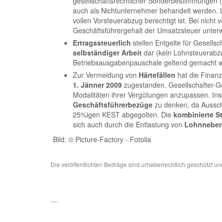
gesellschaftsrechtlicher Sonderbestimmungen 
auch als Nichtunternehmer behandelt werden. L
vollen Vorsteuerabzug berechtigt ist. Bei nich
Geschäftsführergehalt der Umsatzsteuer unter
Ertragssteuerlich
stellen Entgelte für Gesellsc
selbständiger Arbeit
dar (kein Lohnsteuerabzu
Betriebsausgabenpauschale geltend gemacht we
Zur Vermeidung von
Härtefällen
hat die Finan
1. Jänner 2009
zugestanden. Gesellschafter-Ge
Modalitäten ihrer Vergütungen anzupassen. Ins
Geschäftsführerbezüge
zu denken, da Ausschü
25%igen KEST abgegolten. Die
kombinierte S
sich auch durch die Entlastung von
Lohnneben
Bild: © Picture-Factory - Fotolia
Die veröffentlichten Beiträge sind urheberrechtlich geschützt 
....