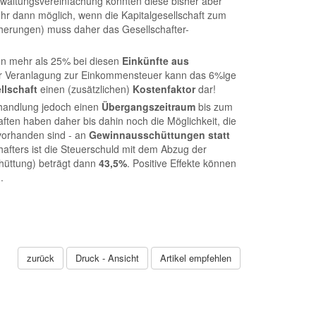
rwaltungsvereinfachung konnten diese bisher aber
hr dann möglich, wenn die Kapitalgesellschaft zum
icherungen) muss daher das Gesellschafter-
 von mehr als 25% bei diesen
Einkünfte aus
der Veranlagung zur Einkommensteuer kann das 6%ige
llschaft
einen (zusätzlichen)
Kostenfaktor
dar!
handlung jedoch einen
Übergangszeitraum
bis zum
ften haben daher bis dahin noch die Möglichkeit, die
 vorhanden sind - an
Gewinnausschüttungen statt
afters ist die Steuerschuld mit dem Abzug der
hüttung) beträgt dann
43,5%
. Positive Effekte können
.
zurück
Druck - Ansicht
Artikel empfehlen