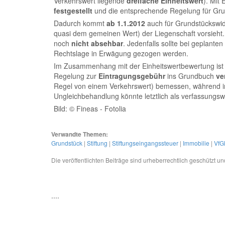
Verkehrswert liegende
dreifache Einheitswert
). Mit
festgestellt
und die entsprechende Regelung für G
Dadurch kommt
ab 1.1.2012
auch für Grundstückswi
quasi dem gemeinen Wert) der Liegenschaft vorsieht
noch
nicht absehbar
. Jedenfalls sollte bei geplanten
Rechtslage in Erwägung gezogen werden.
Im Zusammenhang mit der Einheitswertbewertung ist
Regelung zur
Eintragungsgebühr
ins Grundbuch
ve
Regel von einem Verkehrswert) bemessen, während im 
Ungleichbehandlung könnte letztlich als verfassungsw
Bild: © Fineas - Fotolia
Verwandte Themen:
Grundstück
|
Stiftung
|
Stiftungseingangssteuer
|
Immobilie
|
VfG
Die veröffentlichten Beiträge sind urheberrechtlich geschützt 
....