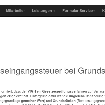
Mitarbeiter
Leistungen
Formular-Service
K
ngseingangssteuer bei Grun
formiert, dass der
VfGH
ein
Gesetzesprüfungsverfahren
zur Verfass
ngen
eingeleitet hat. Hintergrund dafür war die
ungleiche
Behandlung f
ungsgrundlage
gemeiner Wert
) und
Grundstücken
(Bemessungsgrundla