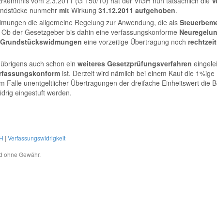
 Erkenntnis vom 2.3.2011 (G 150/10) hat der VfGH nun tatsächlich die
V
rundstücke nunmehr
mit
Wirkung
31.12.2011 aufgehoben
.
dmungen die allgemeine Regelung zur Anwendung, die als
Steuerbem
. Ob der Gesetzgeber bis dahin eine verfassungskonforme
Neuregelu
Grundstückswidmungen
eine vorzeitige Übertragung noch
rechtzeit
 übrigens auch schon ein
weiteres
Gesetzprüfungsverfahren
eingelei
rfassungskonform
ist. Derzeit wird nämlich bei einem Kauf die 1%ig
Falle unentgeltlicher Übertragungen der dreifache Einheitswert die 
idrig eingestuft werden.
H
|
Verfassungswidrigkeit
und ohne Gewähr.