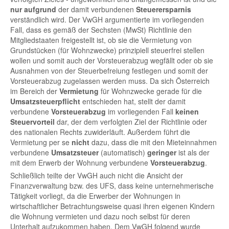
nur
aufgrund
der damit verbundenen
Steuerersparnis
verständlich wird. Der VwGH argumentierte im vorliegenden
Fall, dass es gemäß der Sechsten (MwSt) Richtlinie den
Mitgliedstaaten freigestellt ist, ob sie die Vermietung von
Grundstücken (für Wohnzwecke) prinzipiell steuerfrei stellen
wollen und somit auch der Vorsteuerabzug wegfällt oder ob sie
Ausnahmen von der Steuerbefreiung festlegen und somit der
Vorsteuerabzug zugelassen werden muss. Da sich Österreich
im Bereich der
Vermietung
für Wohnzwecke gerade für die
Umsatzsteuerpflicht
entschieden hat, stellt der damit
verbundene
Vorsteuerabzug
im vorliegenden Fall
keinen
Steuervorteil
dar, der dem verfolgten Ziel der Richtlinie oder
des nationalen Rechts zuwiderläuft. Außerdem führt die
Vermietung per se
nicht
dazu, dass die mit den Mieteinnahmen
verbundene
Umsatzsteuer
(automatisch)
geringer
ist als der
mit dem Erwerb der Wohnung verbundene
Vorsteuerabzug
.
Schließlich teilte der VwGH auch nicht die Ansicht der
Finanzverwaltung bzw. des UFS, dass keine unternehmerische
Tätigkeit vorliegt, da die Erwerber der Wohnungen in
wirtschaftlicher Betrachtungsweise quasi ihren eigenen Kindern
die Wohnung vermieten und dazu noch selbst für deren
Unterhalt aufzukommen haben. Dem VwGH folgend wurde