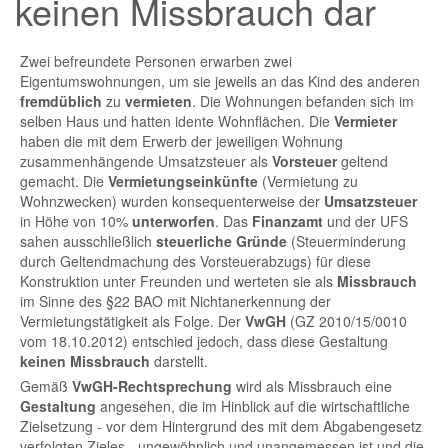
keinen Missbrauch dar
Zwei befreundete Personen erwarben zwei
Eigentumswohnungen, um sie jeweils an das Kind des anderen
fremdüblich
zu
vermieten
. Die Wohnungen befanden sich im
selben Haus und hatten idente Wohnflächen. Die
Vermieter
haben die mit dem Erwerb der jeweiligen Wohnung
zusammenhängende Umsatzsteuer als
Vorsteuer
geltend
gemacht. Die
Vermietungseinkünfte
(Vermietung zu
Wohnzwecken) wurden konsequenterweise der
Umsatzsteuer
in Höhe von 10%
unterworfen
. Das
Finanzamt
und der UFS
sahen ausschließlich
steuerliche Gründe
(Steuerminderung
durch Geltendmachung des Vorsteuerabzugs) für diese
Konstruktion unter Freunden und werteten sie als
Missbrauch
im Sinne des §22 BAO mit Nichtanerkennung der
Vermietungstätigkeit als Folge. Der
VwGH
(GZ 2010/15/0010
vom 18.10.2012) entschied jedoch, dass diese Gestaltung
keinen Missbrauch
darstellt.
Gemäß
VwGH-Rechtsprechung
wird als Missbrauch eine
Gestaltung
angesehen, die im Hinblick auf die wirtschaftliche
Zielsetzung - vor dem Hintergrund des mit dem Abgabengesetz
verfolgten Zieles - ungewöhnlich und unangemessen ist und die