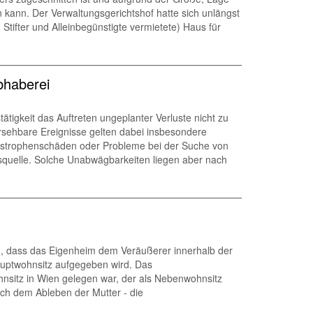
kann. Der Verwaltungsgerichtshof hatte sich unlängst
tifter und Alleinbegünstigte vermietete) Haus für
bhaberei
tätigkeit das Auftreten ungeplanter Verluste nicht zu
ersehbare Ereignisse gelten dabei insbesondere
atastrophenschäden oder Probleme bei der Suche von
ftsquelle. Solche Unabwägbarkeiten liegen aber nach
g, dass das Eigenheim dem Veräußerer innerhalb der
auptwohnsitz aufgegeben wird. Das
nsitz in Wien gelegen war, der als Nebenwohnsitz
ach dem Ableben der Mutter - die