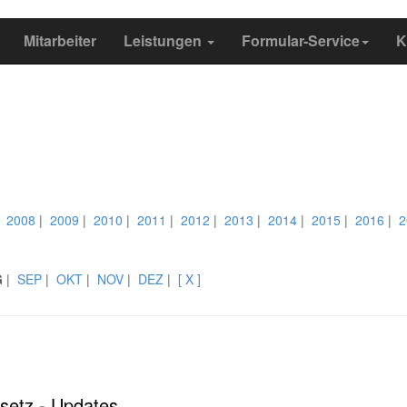
Mitarbeiter
Leistungen
Formular-Service
K
|
2008
|
2009
|
2010
|
2011
|
2012
|
2013
|
2014
|
2015
|
2016
|
2
G
|
SEP
|
OKT
|
NOV
|
DEZ
|
[ X ]
esetz - Updates