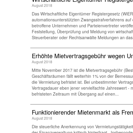
August 2018
Das Wirtschaftliche Eigentümer Registergesetz (WiERe
automationsunterstützten Zwangsstrafverfahrens auf 
betroffene Unternehmen und Parteienvertreter veröffe
Feststellung, Überprüfung und Meldung von wirtschaftl
Steuerberater oder Rechtsanwälte Meldungen an das R
Erhöhte Mietvertragsgebühr wegen U
August 2018
Mitte November 2017 ist die Mietvertragsgebühr (Be
Geschäftsräumen fällt weiterhin 1% von der Bemessun
die Vermietung befristet ist. Bei unbestimmter Vertr
Vertragsdauer eben jener vervielfachte Jahreswert -
befristeten Zeitraum mit Übergang auf einen...
Funktionierender Mietenmarkt als Frem
August 2018
Die steuerliche Anerkennung von Vermietungstätigkei
der Finanzverwaltung kritisch hinterfragt . Insbeson