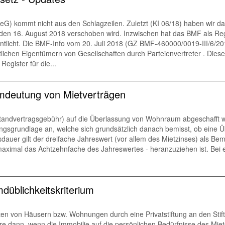
G) kommt nicht aus den Schlagzeilen. Zuletzt (KI 06/18) haben wir dav
den 16. August 2018 verschoben wird. Inzwischen hat das BMF als Reg
ntlicht. Die BMF-Info vom 20. Juli 2018 (GZ BMF-460000/0019-III/6/20
ichen Eigentümern von Gesellschaften durch Parteienvertreter . Diese 
egister für die...
mdeutung von Mietverträgen
standvertragsgebühr) auf die Überlassung von Wohnraum abgeschafft w
gsgrundlage an, welche sich grundsätzlich danach bemisst, ob eine Ü
agsdauer gilt der dreifache Jahreswert (vor allem des Mietzinses) als
 maximal das Achtzehnfache des Jahreswertes - heranzuziehen ist. Bei
düblichkeitskriterium
ten von Häusern bzw. Wohnungen durch eine Privatstiftung an den Stift
dere dann, wenn die Immobilie auf die persönlichen Bedürfnisse des Mie