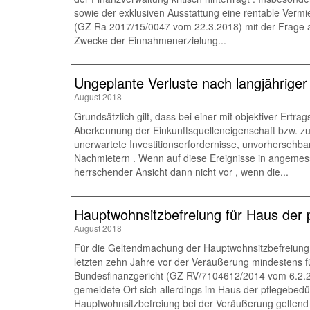
sowie der exklusiven Ausstattung eine rentable Verm
(GZ Ra 2017/15/0047 vom 22.3.2018) mit der Frage aus
Zwecke der Einnahmenerzielung...
Ungeplante Verluste nach langjährige
August 2018
Grundsätzlich gilt, dass bei einer mit objektiver Ertra
Aberkennung der Einkunftsquelleneigenschaft bzw. zur
unerwartete Investitionserfordernisse, unvorhersehb
Nachmietern . Wenn auf diese Ereignisse in angemesse
herrschender Ansicht dann nicht vor , wenn die...
Hauptwohnsitzbefreiung für Haus der 
August 2018
Für die Geltendmachung der Hauptwohnsitzbefreiung 
letzten zehn Jahre vor der Veräußerung mindestens 
Bundesfinanzgericht (GZ RV/7104612/2014 vom 6.2.201
gemeldete Ort sich allerdings im Haus der pflegebedür
Hauptwohnsitzbefreiung bei der Veräußerung geltend