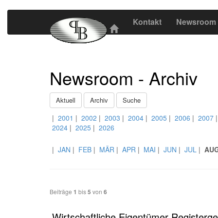
Kontakt
Newsroom
Newsroom - Archiv
Aktuell
Archiv
Suche
|
2001
|
2002
|
2003
|
2004
|
2005
|
2006
|
2007
2024
|
2025
|
2026
|
JAN
|
FEB
|
MÄR
|
APR
|
MAI
|
JUN
|
JUL
|
AU
Beiträge
1
bis
5
von
6
Wirtschaftliche Eigentümer Registerg