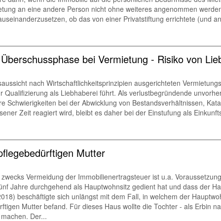
ietung an eine andere Person nicht ohne weiteres angenommen werden 
einanderzusetzen, ob das von einer Privatstiftung errichtete (und an S
r Überschussphase bei Vermietung - Risiko von Lie
gsaussicht nach Wirtschaftlichkeitsprinzipien ausgerichteten Vermietungs
 Qualifizierung als Liebhaberei führt. Als verlustbegründende unvorh
are Schwierigkeiten bei der Abwicklung von Bestandsverhältnissen, K
ner Zeit reagiert wird, bleibt es daher bei der Einstufung als Einkun
pflegebedürftigen Mutter
zwecks Vermeidung der Immobilienertragsteuer ist u.a. Voraussetzun
fünf Jahre durchgehend als Hauptwohnsitz gedient hat und dass der H
8) beschäftigte sich unlängst mit dem Fall, in welchem der Hauptwoh
ftigen Mutter befand. Für dieses Haus wollte die Tochter - als Erbin n
 machen. Der...